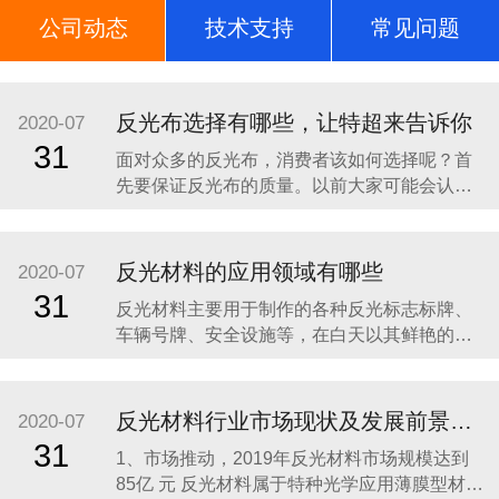
公司动态
技术支持
常见问题
荣誉证书
反光布选择有哪些，让特超来告诉你
2020-07
31
面对众多的反光布，消费者该如何选择呢？首
先要保证反光布的质量。以前大家可能会认为
会发光的材料是具有一定的毒性的，因此对于
反光布就一定要选择具有一定质量保证而且是
正规厂家生产的，这样就能够保证反光布的质
反光材料的应用领域有哪些
2020-07
量以及光学膜在使用过程中的安全性。 其次要
31
反光材料主要用于制作的各种反光标志标牌、
选择反光布的反光时间比较久的。反光布应用
车辆号牌、安全设施等，在白天以其鲜艳的色
在不同的行业中，
彩起到明显的警示作用，在夜间或光线不足的
情况下，其明亮的反光效果可以有效地增强人
的识别能力，看清目标，引起警觉，从而避免
反光材料行业市场现状及发展前景分析
2020-07
事故发生，减少人员伤亡，降低经济损失，成
31
1、市场推动，2019年反光材料市场规模达到
为道路交通不可缺少的安全卫士，有着明显的
85亿 元 反光材料属于特种光学应用薄膜型材
的社会效益。使用范