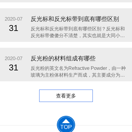
料，由树脂、颜料和玻璃微珠等材料制作而
成。一般来说，反光材料包括反光膜和反光布
两类。 由于我国近些年的经济飞速发展，我国
反光标和反光标带到底有哪些区别
2020-07
的公路建设、汽车产业、城镇化建设、广告产
31
反光标和反光标带到底有哪些区别？反光标和
业等一直处在一种高速发展的状态，所以对于
反光标带傻傻分不清楚，其实也就是大同小
反光材料产
异，反光标主要用于制作的各种反光标志标
牌、车辆号牌、安全设施等，在白天以其鲜艳
的色彩起到明显的警示作用，在夜间或光线不
反光粉的材料组成有哪些
2020-07
足的情况下，其明亮的反光效果可以有效地增
31
反光粉的英文名为Refractive Powder，由一种
强人的识别能力，看清目标，引起警觉，从而
玻璃为主粉体材料生产而成，其主要成分为
避免事故发生，减少人员
SiO2, CaO, Na2O，TiO2和BaO等。该产品可
以直接加入涂料或树脂中,使产品具有回归反光
效果，在各种复杂形状的表面上都可以使用。
查看更多
它是生产反光布，反光贴膜，反光涂料，反光
标牌，广告宣传材料，