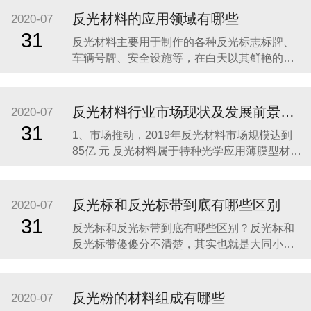
正规厂家生产的，这样就能够保证反光布的质
反光材料的应用领域有哪些
2020-07
量以及光学膜在使用过程中的安全性。 其次要
31
反光材料主要用于制作的各种反光标志标牌、
选择反光布的反光时间比较久的。反光布应用
车辆号牌、安全设施等，在白天以其鲜艳的色
在不同的行业中，
彩起到明显的警示作用，在夜间或光线不足的
情况下，其明亮的反光效果可以有效地增强人
的识别能力，看清目标，引起警觉，从而避免
反光材料行业市场现状及发展前景分析
2020-07
事故发生，减少人员伤亡，降低经济损失，成
31
1、市场推动，2019年反光材料市场规模达到
为道路交通不可缺少的安全卫士，有着明显的
85亿 元 反光材料属于特种光学应用薄膜型材
的社会效益。使用范
料，由树脂、颜料和玻璃微珠等材料制作而
成。一般来说，反光材料包括反光膜和反光布
两类。 由于我国近些年的经济飞速发展，我国
反光标和反光标带到底有哪些区别
2020-07
的公路建设、汽车产业、城镇化建设、广告产
31
反光标和反光标带到底有哪些区别？反光标和
业等一直处在一种高速发展的状态，所以对于
反光标带傻傻分不清楚，其实也就是大同小
反光材料产
异，反光标主要用于制作的各种反光标志标
牌、车辆号牌、安全设施等，在白天以其鲜艳
的色彩起到明显的警示作用，在夜间或光线不
反光粉的材料组成有哪些
2020-07
足的情况下，其明亮的反光效果可以有效地增