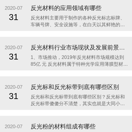
正规厂家生产的，这样就能够保证反光布的质
反光材料的应用领域有哪些
2020-07
量以及光学膜在使用过程中的安全性。 其次要
31
反光材料主要用于制作的各种反光标志标牌、
选择反光布的反光时间比较久的。反光布应用
车辆号牌、安全设施等，在白天以其鲜艳的色
在不同的行业中，
彩起到明显的警示作用，在夜间或光线不足的
情况下，其明亮的反光效果可以有效地增强人
的识别能力，看清目标，引起警觉，从而避免
反光材料行业市场现状及发展前景分析
2020-07
事故发生，减少人员伤亡，降低经济损失，成
31
1、市场推动，2019年反光材料市场规模达到
为道路交通不可缺少的安全卫士，有着明显的
85亿 元 反光材料属于特种光学应用薄膜型材
的社会效益。使用范
料，由树脂、颜料和玻璃微珠等材料制作而
成。一般来说，反光材料包括反光膜和反光布
两类。 由于我国近些年的经济飞速发展，我国
反光标和反光标带到底有哪些区别
2020-07
的公路建设、汽车产业、城镇化建设、广告产
31
反光标和反光标带到底有哪些区别？反光标和
业等一直处在一种高速发展的状态，所以对于
反光标带傻傻分不清楚，其实也就是大同小
反光材料产
异，反光标主要用于制作的各种反光标志标
牌、车辆号牌、安全设施等，在白天以其鲜艳
的色彩起到明显的警示作用，在夜间或光线不
反光粉的材料组成有哪些
2020-07
足的情况下，其明亮的反光效果可以有效地增