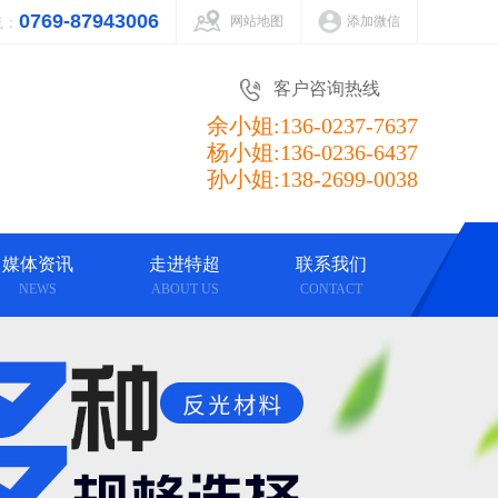
0769-87943006
网站地图
添加微信
线：
客户咨询热线
余小姐:136-0237-7637
杨小姐:136-0236-6437
孙小姐:138-2699-0038
媒体资讯
走进特超
联系我们
NEWS
ABOUT US
CONTACT
媒体资讯
走进特超
联系我们
CLICK MORE
CLICK MORE
CLICK MORE
公司动态
技术
公司简介
公司
留言预订
支持
常见问题
实景
荣誉证书
合作伙伴
视频
中心