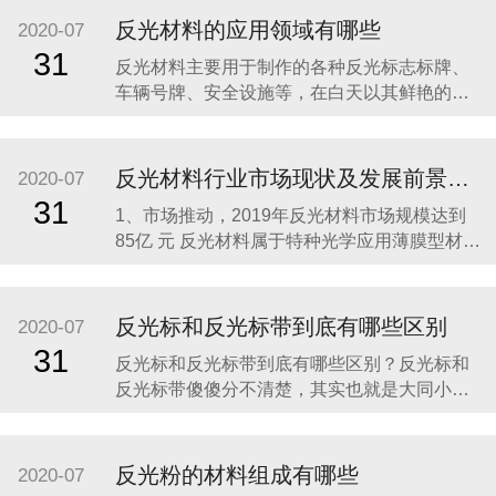
正规厂家生产的，这样就能够保证反光布的质
反光材料的应用领域有哪些
2020-07
量以及光学膜在使用过程中的安全性。 其次要
31
反光材料主要用于制作的各种反光标志标牌、
选择反光布的反光时间比较久的。反光布应用
车辆号牌、安全设施等，在白天以其鲜艳的色
在不同的行业中，
彩起到明显的警示作用，在夜间或光线不足的
情况下，其明亮的反光效果可以有效地增强人
的识别能力，看清目标，引起警觉，从而避免
反光材料行业市场现状及发展前景分析
2020-07
事故发生，减少人员伤亡，降低经济损失，成
31
1、市场推动，2019年反光材料市场规模达到
为道路交通不可缺少的安全卫士，有着明显的
85亿 元 反光材料属于特种光学应用薄膜型材
的社会效益。使用范
料，由树脂、颜料和玻璃微珠等材料制作而
成。一般来说，反光材料包括反光膜和反光布
两类。 由于我国近些年的经济飞速发展，我国
反光标和反光标带到底有哪些区别
2020-07
的公路建设、汽车产业、城镇化建设、广告产
31
反光标和反光标带到底有哪些区别？反光标和
业等一直处在一种高速发展的状态，所以对于
反光标带傻傻分不清楚，其实也就是大同小
反光材料产
异，反光标主要用于制作的各种反光标志标
牌、车辆号牌、安全设施等，在白天以其鲜艳
的色彩起到明显的警示作用，在夜间或光线不
反光粉的材料组成有哪些
2020-07
足的情况下，其明亮的反光效果可以有效地增