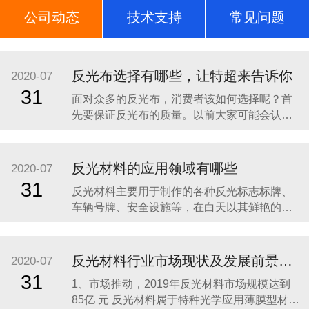
公司动态
技术支持
常见问题
荣誉证书
反光布选择有哪些，让特超来告诉你
2020-07
31
面对众多的反光布，消费者该如何选择呢？首
先要保证反光布的质量。以前大家可能会认为
会发光的材料是具有一定的毒性的，因此对于
反光布就一定要选择具有一定质量保证而且是
正规厂家生产的，这样就能够保证反光布的质
反光材料的应用领域有哪些
2020-07
量以及光学膜在使用过程中的安全性。 其次要
31
反光材料主要用于制作的各种反光标志标牌、
选择反光布的反光时间比较久的。反光布应用
车辆号牌、安全设施等，在白天以其鲜艳的色
在不同的行业中，
彩起到明显的警示作用，在夜间或光线不足的
情况下，其明亮的反光效果可以有效地增强人
的识别能力，看清目标，引起警觉，从而避免
反光材料行业市场现状及发展前景分析
2020-07
事故发生，减少人员伤亡，降低经济损失，成
31
1、市场推动，2019年反光材料市场规模达到
为道路交通不可缺少的安全卫士，有着明显的
85亿 元 反光材料属于特种光学应用薄膜型材
的社会效益。使用范