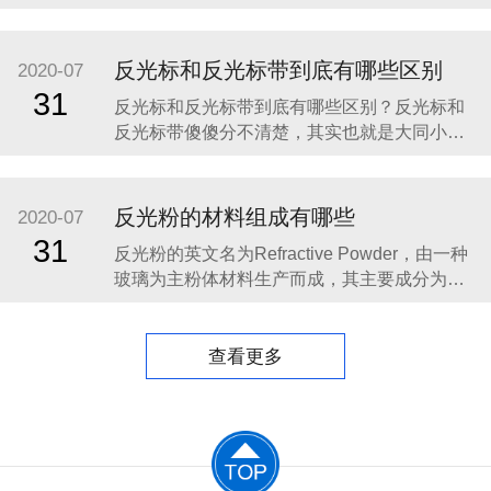
料，由树脂、颜料和玻璃微珠等材料制作而
成。一般来说，反光材料包括反光膜和反光布
两类。 由于我国近些年的经济飞速发展，我国
反光标和反光标带到底有哪些区别
2020-07
的公路建设、汽车产业、城镇化建设、广告产
31
反光标和反光标带到底有哪些区别？反光标和
业等一直处在一种高速发展的状态，所以对于
反光标带傻傻分不清楚，其实也就是大同小
反光材料产
异，反光标主要用于制作的各种反光标志标
牌、车辆号牌、安全设施等，在白天以其鲜艳
的色彩起到明显的警示作用，在夜间或光线不
反光粉的材料组成有哪些
2020-07
足的情况下，其明亮的反光效果可以有效地增
31
反光粉的英文名为Refractive Powder，由一种
强人的识别能力，看清目标，引起警觉，从而
玻璃为主粉体材料生产而成，其主要成分为
避免事故发生，减少人员
SiO2, CaO, Na2O，TiO2和BaO等。该产品可
以直接加入涂料或树脂中,使产品具有回归反光
效果，在各种复杂形状的表面上都可以使用。
查看更多
它是生产反光布，反光贴膜，反光涂料，反光
标牌，广告宣传材料，