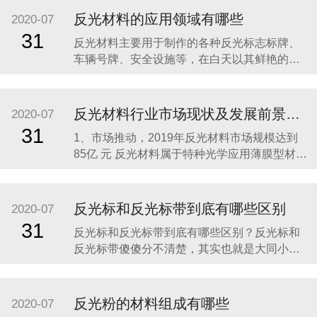
正规厂家生产的，这样就能够保证反光布的质
反光材料的应用领域有哪些
2020-07
量以及光学膜在使用过程中的安全性。 其次要
31
反光材料主要用于制作的各种反光标志标牌、
选择反光布的反光时间比较久的。反光布应用
车辆号牌、安全设施等，在白天以其鲜艳的色
在不同的行业中，
彩起到明显的警示作用，在夜间或光线不足的
情况下，其明亮的反光效果可以有效地增强人
的识别能力，看清目标，引起警觉，从而避免
反光材料行业市场现状及发展前景分析
2020-07
事故发生，减少人员伤亡，降低经济损失，成
31
1、市场推动，2019年反光材料市场规模达到
为道路交通不可缺少的安全卫士，有着明显的
85亿 元 反光材料属于特种光学应用薄膜型材
的社会效益。使用范
料，由树脂、颜料和玻璃微珠等材料制作而
成。一般来说，反光材料包括反光膜和反光布
两类。 由于我国近些年的经济飞速发展，我国
反光标和反光标带到底有哪些区别
2020-07
的公路建设、汽车产业、城镇化建设、广告产
31
反光标和反光标带到底有哪些区别？反光标和
业等一直处在一种高速发展的状态，所以对于
反光标带傻傻分不清楚，其实也就是大同小
反光材料产
异，反光标主要用于制作的各种反光标志标
牌、车辆号牌、安全设施等，在白天以其鲜艳
的色彩起到明显的警示作用，在夜间或光线不
反光粉的材料组成有哪些
2020-07
足的情况下，其明亮的反光效果可以有效地增