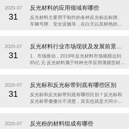
正规厂家生产的，这样就能够保证反光布的质
反光材料的应用领域有哪些
2020-07
量以及光学膜在使用过程中的安全性。 其次要
31
反光材料主要用于制作的各种反光标志标牌、
选择反光布的反光时间比较久的。反光布应用
车辆号牌、安全设施等，在白天以其鲜艳的色
在不同的行业中，
彩起到明显的警示作用，在夜间或光线不足的
情况下，其明亮的反光效果可以有效地增强人
的识别能力，看清目标，引起警觉，从而避免
反光材料行业市场现状及发展前景分析
2020-07
事故发生，减少人员伤亡，降低经济损失，成
31
1、市场推动，2019年反光材料市场规模达到
为道路交通不可缺少的安全卫士，有着明显的
85亿 元 反光材料属于特种光学应用薄膜型材
的社会效益。使用范
料，由树脂、颜料和玻璃微珠等材料制作而
成。一般来说，反光材料包括反光膜和反光布
两类。 由于我国近些年的经济飞速发展，我国
反光标和反光标带到底有哪些区别
2020-07
的公路建设、汽车产业、城镇化建设、广告产
31
反光标和反光标带到底有哪些区别？反光标和
业等一直处在一种高速发展的状态，所以对于
反光标带傻傻分不清楚，其实也就是大同小
反光材料产
异，反光标主要用于制作的各种反光标志标
牌、车辆号牌、安全设施等，在白天以其鲜艳
的色彩起到明显的警示作用，在夜间或光线不
反光粉的材料组成有哪些
2020-07
足的情况下，其明亮的反光效果可以有效地增