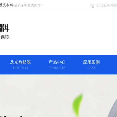
反光材料
,品质保障,量大价优！
全国服务热
反光热贴膜
产品中心
应用案例
HOT FILM
PRODUCTS
CASE
产品中心
CLICK MORE
反光T/C布
反光
化纤布
彩色反
光布
反光热贴
膜
反光刻字膜
更多分类+