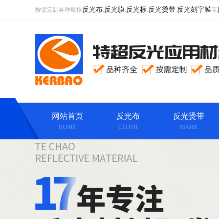
反光布
反光膜
反光标
反光烫带
反光刻字膜
按需定制各种规格
,
,
,
,
等
网站首页
反光布
反光烫带
HOME
CLOTH
MARK