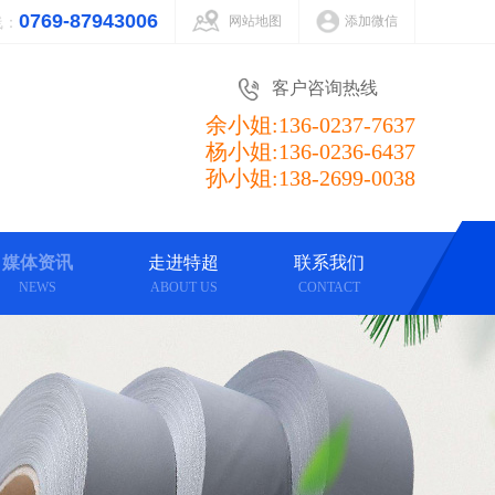
0769-87943006
网站地图
添加微信
线：
客户咨询热线
余小姐:136-0237-7637
杨小姐:136-0236-6437
孙小姐:138-2699-0038
媒体资讯
走进特超
联系我们
NEWS
ABOUT US
CONTACT
媒体资讯
走进特超
联系我们
CLICK MORE
CLICK MORE
CLICK MORE
公司动态
技术
公司简介
公司
留言预订
支持
常见问题
实景
荣誉证书
合作伙伴
视频
中心