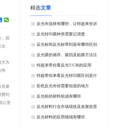
精选
文章
反光布选择有哪些，让特超来告诉
你
反光转印膜种类需要记清楚
的，因
反光标和反光标带到底有哪些区别
安全
反光膜的储存、裁切及贴膜方法注
得尤为
意事项
特超来带你看反光T/C布的应用
的考
特超带你来看反光转印膜区别是什
么
彩色反光布你需要知道的地方
有质量
消费利
反光粉的材料组成有哪些
能让更
反光材料行业市场现状及发展前景
分析
反光材料的应用领域有哪些